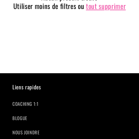
Utiliser moins de filtres ou
tout supprimer
t
i
o
n
:
Liens rapides
COACHING 1:1
BLOGUE
NOUS JOINDRE