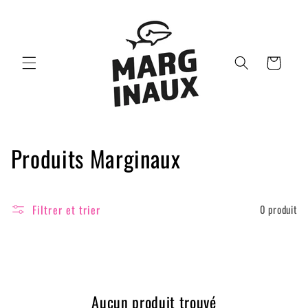
et passer
au
contenu
Panier
C
Produits Marginaux
o
l
Filtrer et trier
0 produit
l
e
c
Aucun produit trouvé