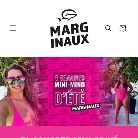
et passer
au
contenu
Panier