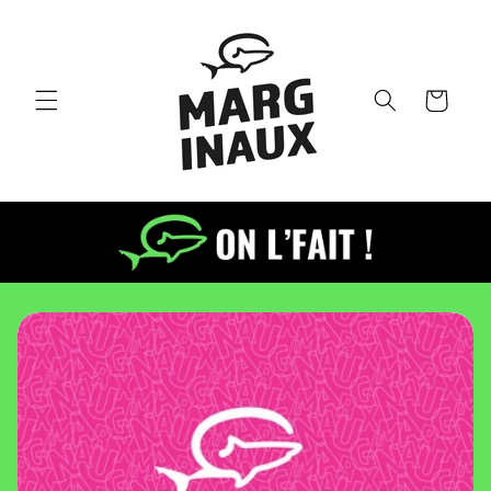
et passer
au
contenu
Panier