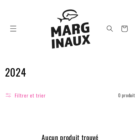
et passer
au
contenu
Panier
C
2024
o
l
Filtrer et trier
0 produit
l
e
c
Aucun produit trouvé