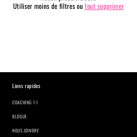
Utiliser moins de filtres ou
tout supprimer
t
i
o
n
:
Liens rapides
COACHING 1:1
BLOGUE
NOUS JOINDRE