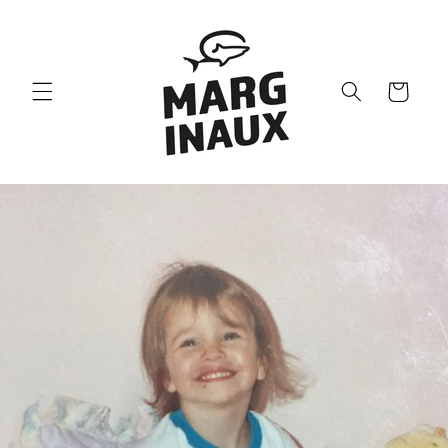
et passer
au
contenu
Panier