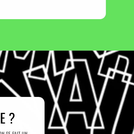
E ?
ON SE FAIT UN