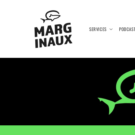
et passer
au
contenu
SERVICES
PODCAS