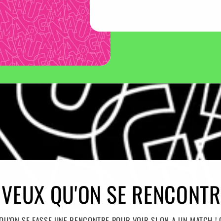
 VEUX QU'ON SE RENCONTR
QU'ON SE FASSE UNE RENCONTRE POUR VOIR SI ON A UN MATCH ! 