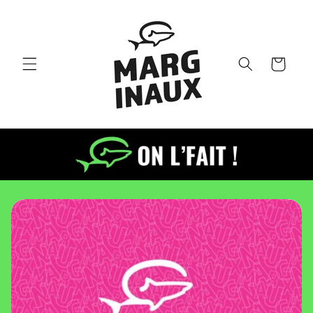
et passer
au
contenu
Panier