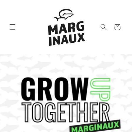
et passer
au
contenu
Panier