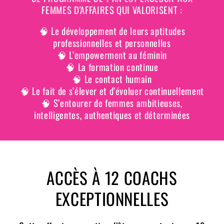
FEMMES D'AFFAIRES QUI VALORISENT :
🧠 Le développement de leurs aptitudes
professionnelles et personnelles
🧠 L’empowerment au féminin
🧠 La formation continue
🧠 Le contact humain
🧠 Le fait de s’élever et d’évoluer continuellement
🧠 S’entourer de femmes ambitieuses,
intelligentes, authentiques et déterminées
ACCÈS À 12 COACHS
EXCEPTIONNELLES